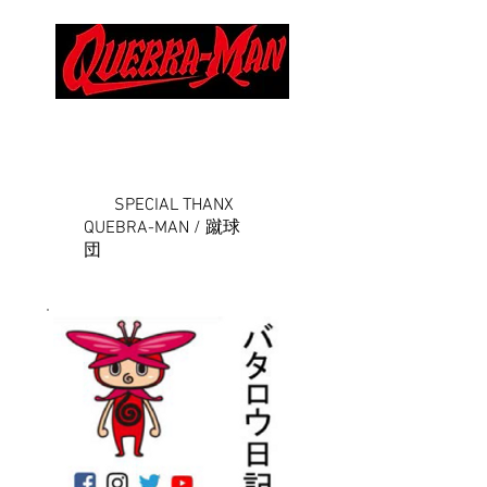
SPECIAL THANX
QUEBRA-MAN / 蹴球
団